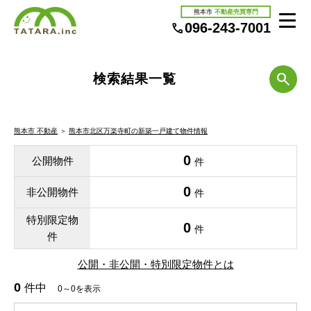
熊本市
不動産売買専門
096-243-7001
検索結果一覧
熊本市 不動産
＞
熊本市北区万楽寺町の新築一戸建て物件情報
0
公開物件
件
0
非公開物件
件
特別限定物
0
件
件
公開・非公開・特別限定物件とは
0
件中
0～0を表示