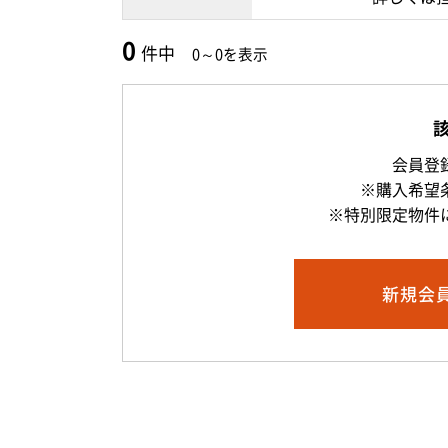
0
件中
0～0を表示
会員登
※購入希望
※特別限定物件
新規
会