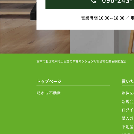
営業時間 10:00～18:00 ／
熊本市北区植木町辺田野の中古マンション相場価格を匿名瞬間査定
トップページ
買い
熊本市 不動産
物件を
新規会
ログイ
購入ガ
不動産