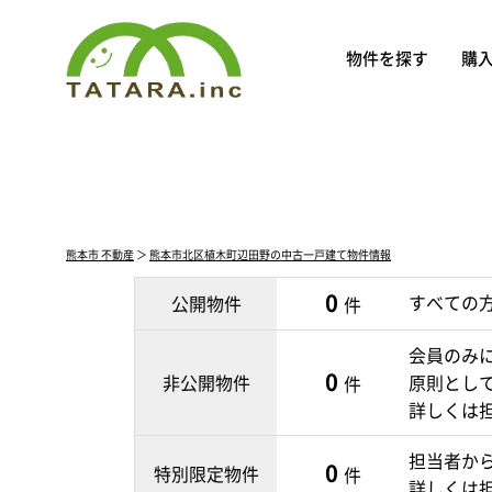
物件を探す
購
熊本市 不動産
＞
熊本市北区植木町辺田野の中古一戸建て物件情報
0
すべての
公開物件
件
会員のみ
0
非公開物件
原則とし
件
詳しくは
担当者か
0
特別限定物件
件
詳しくは