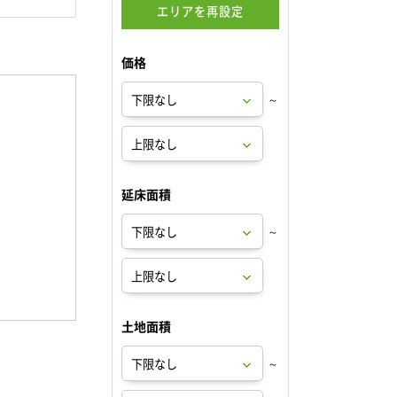
エリアを再設定
価格
～
延床面積
～
土地面積
～