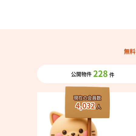
無料
228
公開物件
件
現在の会員数
4,032
人