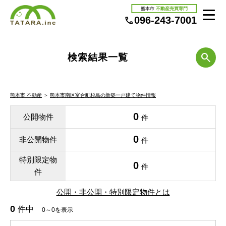
熊本市
不動産売買専門
096-243-7001
検索結果一覧
熊本市 不動産
＞
熊本市南区富合町杉島の新築一戸建て物件情報
0
公開物件
件
0
非公開物件
件
特別限定物
0
件
件
公開・非公開・特別限定物件とは
0
件中
0～0を表示