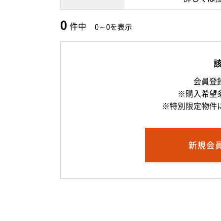
0
件中
0～0を表示
会員登
※購入希望
※特別限定物件
新規
会