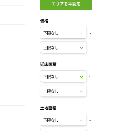
エリアを再設定
価格
～
延床面積
～
土地面積
～