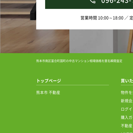
営業時間 10:00～18:00 ／
熊本市南区富合町国町の中古マンション相場価格を匿名瞬間査定
トップページ
買い
熊本市 不動産
物件を
新規会
ログイ
購入ガ
不動産