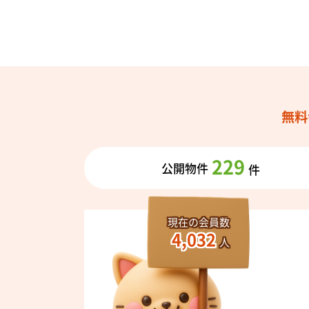
無料
229
公開物件
件
現在の会員数
4,032
人