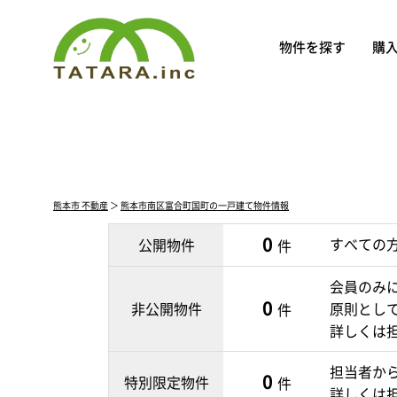
物件を探す
購
熊本市 不動産
＞
熊本市南区富合町国町の一戸建て物件情報
0
すべての
公開物件
件
会員のみ
0
非公開物件
原則とし
件
詳しくは
担当者か
0
特別限定物件
件
詳しくは