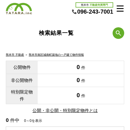
熊本市
不動産売買専門
096-243-7001
検索結果一覧
熊本市 不動産
＞
熊本市南区城南町築地の一戸建て物件情報
0
公開物件
件
0
非公開物件
件
特別限定物
0
件
件
公開・非公開・特別限定物件とは
0
件中
0～0を表示