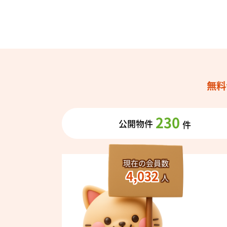
無料
230
公開物件
件
現在の会員数
4,032
人