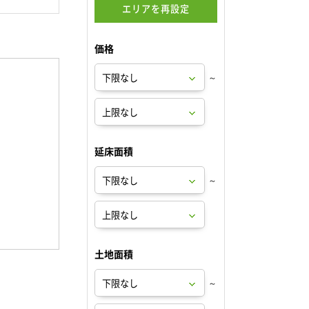
エリアを再設定
価格
～
延床面積
～
土地面積
～