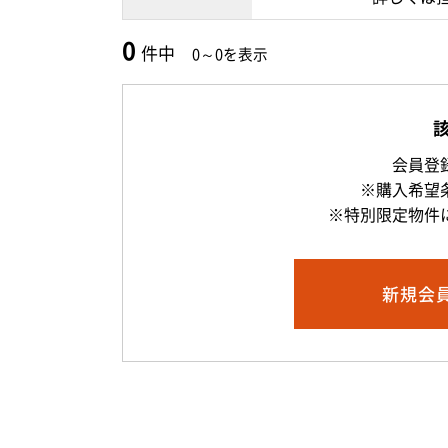
0
件中
0～0を表示
会員登
※購入希望
※特別限定物件
新規
会