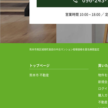
営業時間 10:00～18:00 ／
熊本市南区城南町島田の中古マンション相場価格を匿名瞬間査定
トップページ
買い
熊本市 不動産
物件を
新規会
ログイ
購入ガ
不動産