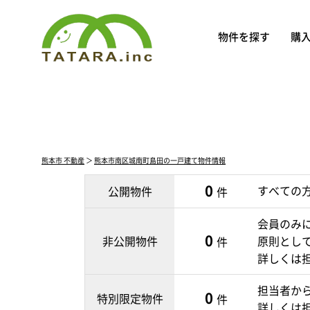
物件を探す
購
熊本市 不動産
＞
熊本市南区城南町島田の一戸建て物件情報
0
すべての
公開物件
件
会員のみ
0
非公開物件
原則とし
件
詳しくは
担当者か
0
特別限定物件
件
詳しくは