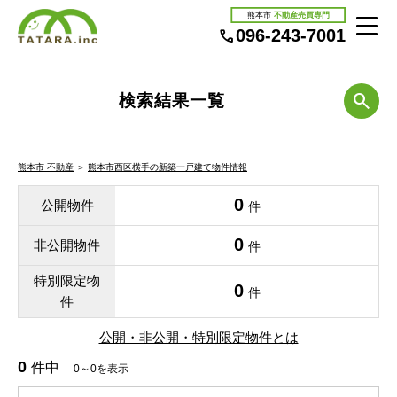
熊本市
不動産売買専門
096-243-7001
検索結果一覧
熊本市 不動産
＞
熊本市西区横手の新築一戸建て物件情報
0
公開物件
件
0
非公開物件
件
特別限定物
0
件
件
公開・非公開・特別限定物件とは
0
件中
0～0を表示