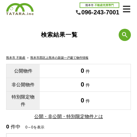
熊本市
不動産売買専門
096-243-7001
検索結果一覧
熊本市 不動産
＞
熊本市西区上熊本の新築一戸建て物件情報
0
公開物件
件
0
非公開物件
件
特別限定物
0
件
件
公開・非公開・特別限定物件とは
0
件中
0～0を表示