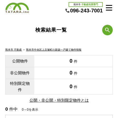
熊本市
不動産売買専門
096-243-7001
検索結果一覧
熊本市 不動産
＞
熊本市中央区上京塚町の新築一戸建て物件情報
0
公開物件
件
0
非公開物件
件
特別限定物
0
件
件
公開・非公開・特別限定物件とは
0
件中
0～0を表示