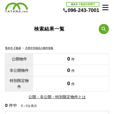
熊本市
不動産売買専門
096-243-7001
検索結果一覧
熊本市 不動産
＞
天明中学校区の物件情報
0
公開物件
件
0
非公開物件
件
特別限定物
0
件
件
公開・非公開・特別限定物件とは
0
件中
0～0を表示