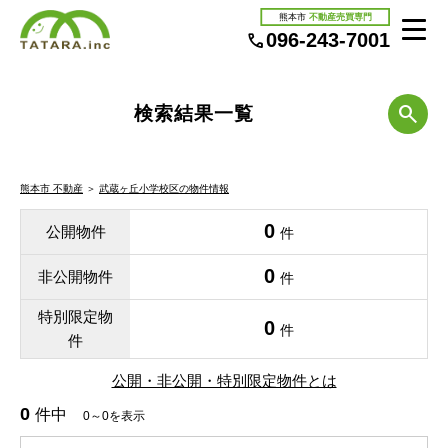
熊本市
不動産売買専門
096-243-7001
検索結果一覧
熊本市 不動産
＞
武蔵ヶ丘小学校区の物件情報
0
公開物件
件
0
非公開物件
件
特別限定物
0
件
件
公開・非公開・特別限定物件とは
0
件中
0～0を表示