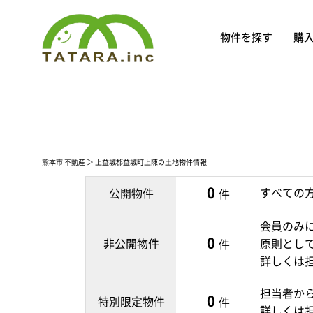
物件を探す
購
熊本市 不動産
＞
上益城郡益城町上陳の土地物件情報
0
すべての
公開物件
件
会員のみ
0
非公開物件
原則とし
件
詳しくは
担当者か
0
特別限定物件
件
詳しくは