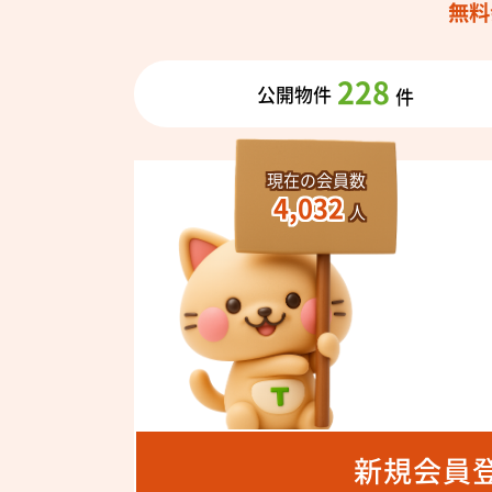
無料
228
公開物件
件
現在の会員数
4,032
人
新規会員