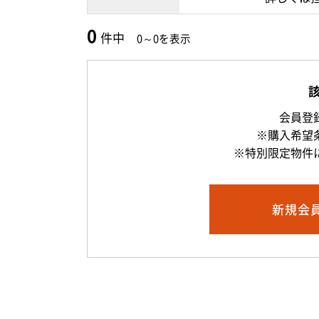
0
件中
0～0を表示
会員登
※購入希望
※特別限定物件
新規
会