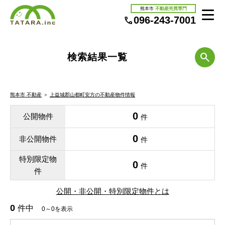
熊本市
不動産売買専門
096-243-7001
検索結果一覧
熊本市 不動産
＞
上益城郡山都町安方の不動産物件情報
0
公開物件
件
0
非公開物件
件
特別限定物
0
件
件
公開・非公開・特別限定物件とは
0
件中
0～0を表示