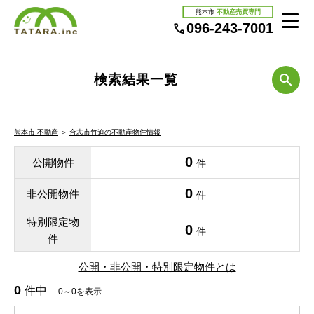
熊本市
不動産売買専門
096-243-7001
検索結果一覧
熊本市 不動産
＞
合志市竹迫の不動産物件情報
0
公開物件
件
0
非公開物件
件
特別限定物
0
件
件
公開・非公開・特別限定物件とは
0
件中
0～0を表示