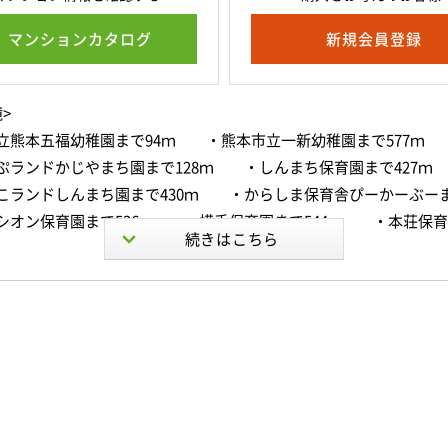
マンションカタログ
新規会員登録
>
立熊本五福幼稚園まで94ｍ ・熊本市立一新幼稚園まで577ｍ
ぷランドかじやまち園まで128ｍ ・しんまち保育園まで427
こランドしんまち園まで430ｍ ・からしま保育舎ぴーかーぶーま
オン保育園まで536ｍ ・横手保育園まで544ｍ ・本荘保育
熊本市立五福小学校まで400ｍ ・熊本市立慶徳小学校まで31
藤園中学校まで1900ｍ ・熊本県立第一高校まで600ｍ ・専
ジ唐人町校まで195ｍ ・専修学校熊本外語専門学校まで497
専門学校熊本校まで516ｍ ・専修学校モア・ヘアメイクカレッジ
本ベルェベル美容専門学校まで587ｍ ・白川緑道まで587ｍ
644ｍ ・北岡自然公園まで666ｍ ・花畑公園まで786ｍ 
で820ｍ ・中川歯科医院まで37ｍ ・久光クリニックまで6
科医院まで142ｍ ・呉服町診療所まで152ｍ ・片岡歯科医院ま