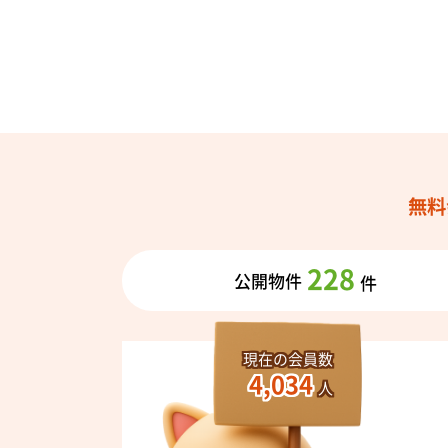
無料
228
公開物件
件
現在の会員数
4,034
人