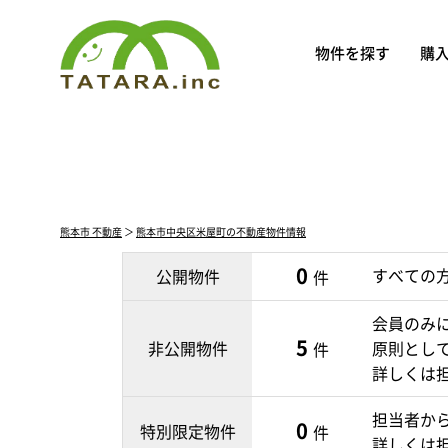
物件を探す
購
熊本市 不動産
＞
熊本市中央区米屋町の不動産物件情報
0
すべての
公開物件
件
会員のみ
5
非公開物件
原則とし
件
詳しくは
担当者か
0
特別限定物件
件
詳しくは