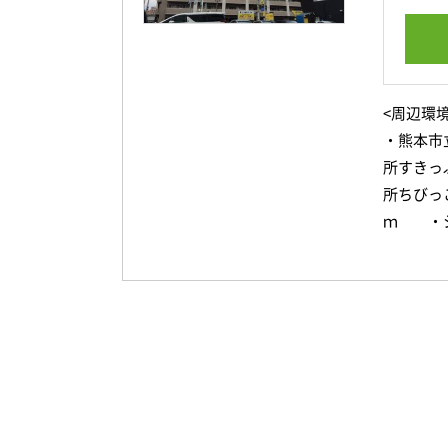
<周辺環境
・熊本市
所すきっ
所ちびっ
ｍ ・シ
6ｍ ・
熊本市立
東カレッ
技術教育
ｍ ・熊
公園まで
沿緑地ま
ながた歯