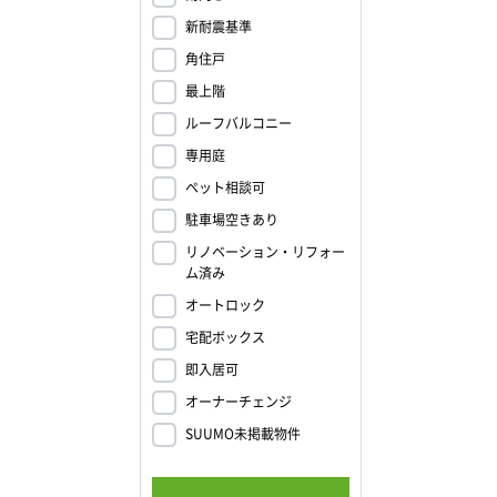
ハビリケ
新耐震基準
183ｍ
角住戸
で103ｍ
最上階
店まで42
ルーフバルコニー
本辛島東店
専用庭
辛島町店
ペット相談可
ト新町ま
駐車場空きあり
5ｍ
リノベーション・リフォー
い。>
ム済み
オートロック
宅配ボックス
即入居可
オーナーチェンジ
SUUMO未掲載物件