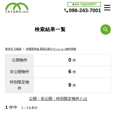
熊本市
不動産売買専門
096-243-7001
検索結果一覧
熊本市 不動産
＞
JR豊肥本線 竜田口駅のマンション物件情報
0
公開物件
件
6
非公開物件
件
特別限定物
9
件
件
公開・非公開・特別限定物件とは
1
件中
1～1を表示