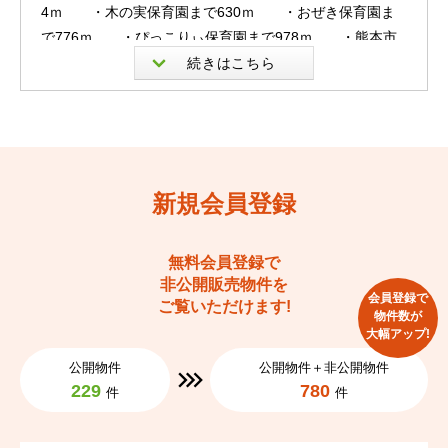
4ｍ ・木の実保育園まで630ｍ ・おぜき保育園ま
で776ｍ ・ぴっこりぃ保育園まで978ｍ ・熊本市
立西原小学校まで1300ｍ ・熊本市立西原中学校まで2
200ｍ ・託麻団地緑地まで786ｍ ・株式会社ツク
イ熊本下南部営業所まで224ｍ ・デイサービスここね
(想叶)まで265ｍ ・有料老人ホームきずなまで267ｍ
・岡崎クリニックまで342ｍ ・いのうえデンタルク
リニックまで393ｍ ・川口消化器内科まで416ｍ
新規会員登録
・竹田歯科医院まで421ｍ ・天望庵特別養護老人ホ
ームまで459ｍ ・天望庵 居宅介護支援事業所まで459
ｍ ・ファミリーマート 熊本竜田口店まで292ｍ ・
無料会員登録で
非公開販売物件を
セブンイレブン 熊本竜田口店まで396ｍ ・セブンイレ
会員登録で
ご覧いただけます!
ブン 熊本新南部店まで484ｍ ・セブンイレブン 熊本
物件数が
大幅アップ!
下南部店まで531ｍ ・セブンイレブン 熊本西原大通り
店まで559ｍ ・ファミリーマート 熊本下南部店まで72
公開物件
公開物件＋非公開物件
4ｍ ・セブンイレブン 熊本下南部3丁目店まで917ｍ
229
780
件
件
・セブンイレブン 熊本西原1丁目店まで979ｍ ・イ
ワサキ・エース新南部店まで640ｍ