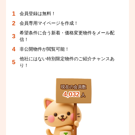
<実際に歩いた時の距離とは異なる場合がございますの
で、予めご了承ください。>
会員登録は無料！
会員専用マイページを作成！
希望条件に合う新着・価格変更物件をメール配
信！
非公開物件が閲覧可能！
他社にはない特別限定物件のご紹介チャンスあ
り！
現在の会員数
4,032
人