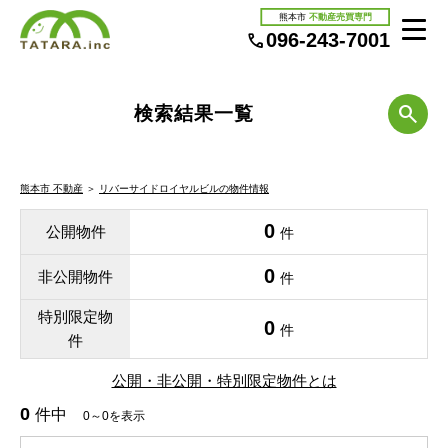
熊本市
不動産売買専門
096-243-7001
検索結果一覧
熊本市 不動産
＞
リバーサイドロイヤルビルの物件情報
0
公開物件
件
0
非公開物件
件
特別限定物
0
件
件
公開・非公開・特別限定物件とは
0
件中
0～0を表示