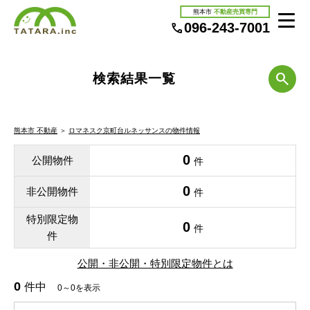
熊本市
不動産売買専門
096-243-7001
検索結果一覧
熊本市 不動産
＞
ロマネスク京町台ルネッサンスの物件情報
0
公開物件
件
0
非公開物件
件
特別限定物
0
件
件
公開・非公開・特別限定物件とは
0
件中
0～0を表示