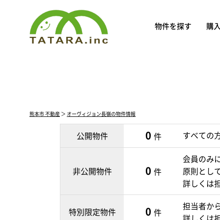
物件を探す
購
熊本市 不動産
＞
オーヴィジョン長嶺の物件情報
0
すべての
公開物件
件
会員のみ
0
非公開物件
原則とし
件
詳しくは
担当者か
0
特別限定物件
件
詳しくは