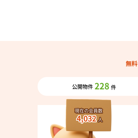
無料
228
公開物件
件
現在の会員数
4,032
人