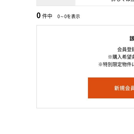
0
件中
0～0を表示
会員登
※購入希望
※特別限定物件
新規
会