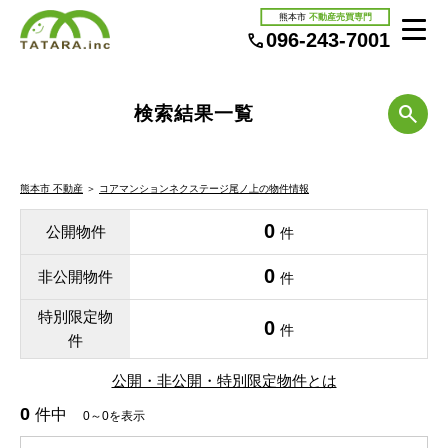
熊本市
不動産売買専門
096-243-7001
検索結果一覧
熊本市 不動産
＞
コアマンションネクステージ尾ノ上の物件情報
0
公開物件
件
0
非公開物件
件
特別限定物
0
件
件
公開・非公開・特別限定物件とは
0
件中
0～0を表示