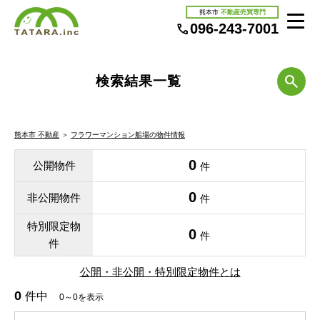
熊本市
不動産売買専門
096-243-7001
検索結果一覧
熊本市 不動産
＞
フラワーマンション船場の物件情報
0
公開物件
件
0
非公開物件
件
特別限定物
0
件
件
公開・非公開・特別限定物件とは
0
件中
0～0を表示