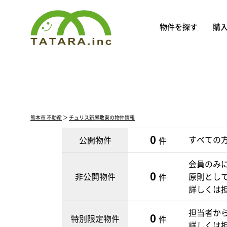
物件を探す
購
熊本市 不動産
＞
チュリス新屋敷東の物件情報
0
すべての
公開物件
件
会員のみ
0
非公開物件
原則とし
件
詳しくは
担当者か
0
特別限定物件
件
詳しくは