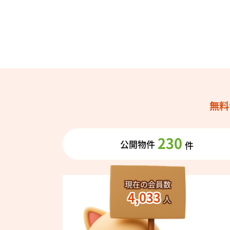
無料
230
公開物件
件
現在の会員数
4,033
人