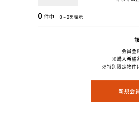
0
件中
0～0を表示
会員登
※購入希望
※特別限定物件
新規
会