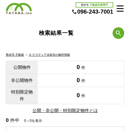
熊本市
不動産売買専門
096-243-7001
検索結果一覧
熊本市 不動産
＞
Ｄ’クラディア水前寺の物件情報
0
公開物件
件
0
非公開物件
件
特別限定物
0
件
件
公開・非公開・特別限定物件とは
0
件中
0～0を表示