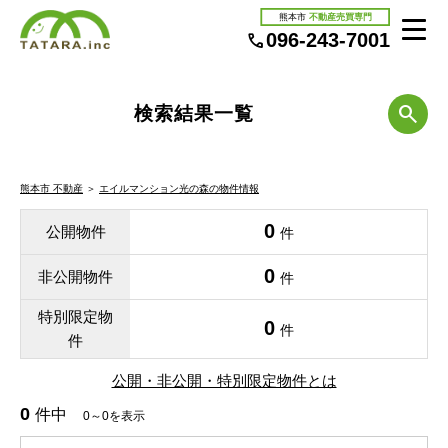
熊本市
不動産売買専門
096-243-7001
検索結果一覧
熊本市 不動産
＞
エイルマンション光の森の物件情報
0
公開物件
件
0
非公開物件
件
特別限定物
0
件
件
公開・非公開・特別限定物件とは
0
件中
0～0を表示