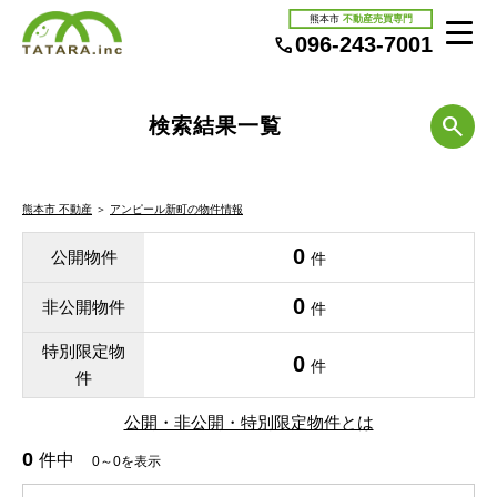
熊本市
不動産売買専門
096-243-7001
検索結果一覧
熊本市 不動産
＞
アンピール新町の物件情報
0
公開物件
件
0
非公開物件
件
特別限定物
0
件
件
公開・非公開・特別限定物件とは
0
件中
0～0を表示