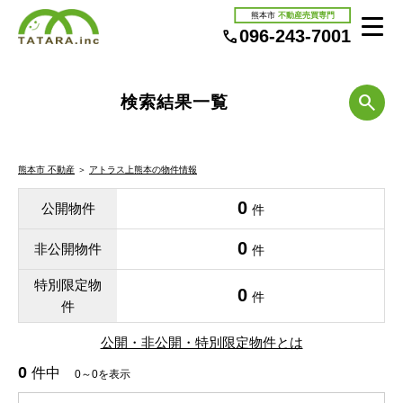
熊本市
不動産売買専門
096-243-7001
検索結果一覧
熊本市 不動産
＞
アトラス上熊本の物件情報
0
公開物件
件
0
非公開物件
件
特別限定物
0
件
件
公開・非公開・特別限定物件とは
0
件中
0～0を表示